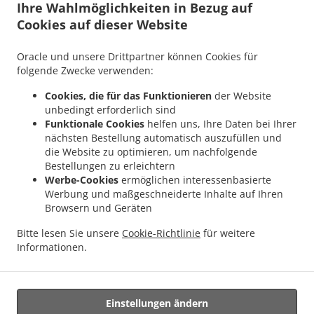
Ihre Wahlmöglichkeiten in Bezug auf
Cookies auf dieser Website
Oracle und unsere Drittpartner können Cookies für
folgende Zwecke verwenden:
.
.
Datenschutzrichtlinie
Nutzungsbedingungen
Änderungen
Cookies, die für das Funktionieren
der Website
der Cookie-Richtlinie
unbedingt erforderlich sind
Kontakt
Funktionale Cookies
helfen uns, Ihre Daten bei Ihrer
nächsten Bestellung automatisch auszufüllen und
Am Wedelgraben 40, 89522 Heidenheim, Germany
+49 7321 3067412
die Website zu optimieren, um nachfolgende
Links
Bestellungen zu erleichtern
Werbe-Cookies
ermöglichen interessenbasierte
Menü
Werbung und maßgeschneiderte Inhalte auf Ihren
Browsern und Geräten
Tischreservierung
Bitte lesen Sie unsere
Cookie-Richtlinie
für weitere
Im Voraus bestellen
Informationen.
Kontakt
Einstellungen ändern
Unterstützt von: